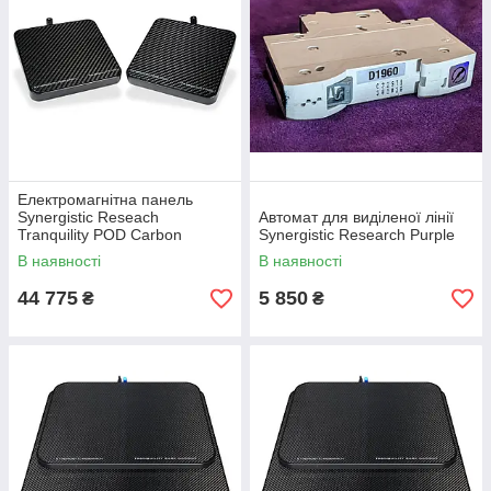
Електромагнітна панель
Synergistic Reseach
Автомат для виділеної лінії
Tranquility POD Carbon
Synergistic Research Purple
В наявності
В наявності
44 775
5 850
₴
₴