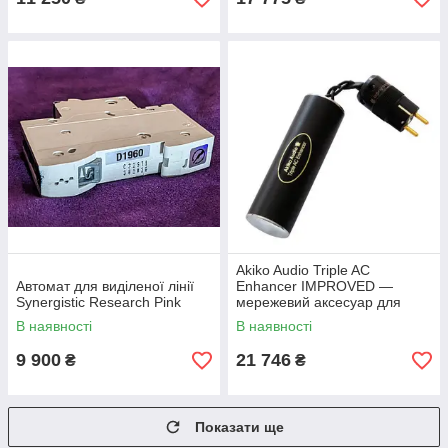
Akiko Audio Triple AC
Автомат для виділеної лінії
Enhancer IMPROVED —
Synergistic Research Pink
мережевий аксесуар для
зниження шумів
В наявності
В наявності
9 900
21 746
₴
₴
Показати ще