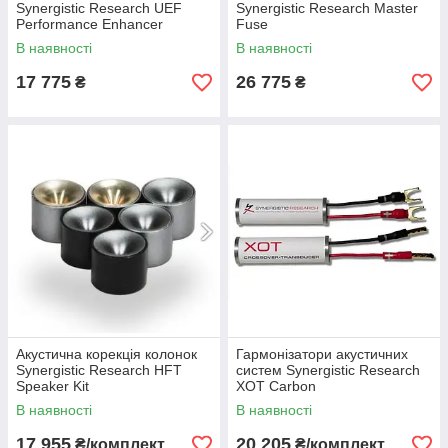
Synergistic Research UEF
Synergistic Research Master
Performance Enhancer
Fuse
В наявності
В наявності
17 775
26 775
₴
₴
Акустична корекція колонок
Гармонізатори акустичних
Synergistic Research HFT
систем Synergistic Research
Speaker Kit
XOT Carbon
В наявності
В наявності
17 955
20 205
₴/комплект
₴/комплект