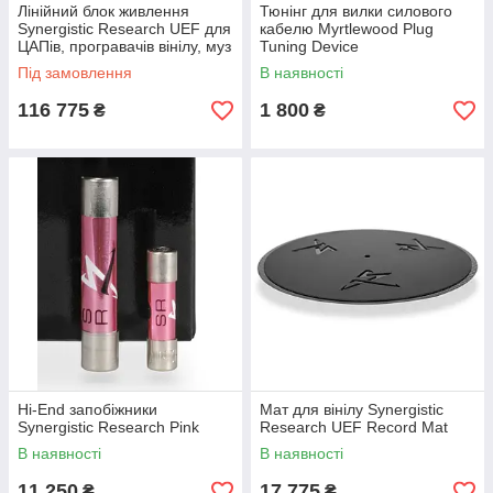
Лінійний блок живлення
Тюнінг для вилки силового
Synergistic Research UEF для
кабелю Myrtlewood Plug
ЦАПів, програвачів вінілу, муз
Tuning Device
серверів ( Roon Nucleus)
Під замовлення
В наявності
116 775
1 800
₴
₴
Hi-End запобіжники
Мат для вінілу Synergistic
Synergistic Research Pink
Research UEF Record Mat
В наявності
В наявності
11 250
17 775
₴
₴