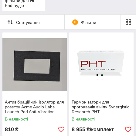
фільтри для Hi-
End аудіо
Сортування
0
Фільтри
Антивібраційний ізолятор для
Гармонізатори для
розеток Acme Audio Labs
програвачів вінілу Synergistic
Launch Pad Anti-Vibration
Research PHT
Isolator
В наявності
В наявності
810
8 955
₴
₴/комплект