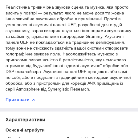
Реалістична тривимірна звукова сцена та музика, яка просто
висить у повітрі — результат, якого не може досягти жодна
інша звичайна акустична обробка в приміщенні. Прості в
установленні акустичні панелі UEF, розроблені для студій
звукозапису, зараз використовуються інженерами звукозапису
та маймінгу, відзначеними нагородами Grammy. Акустичні
панелі UEF не покладаються на традиційне демпфування,
тому вони не стискають здатність вашої системи створювати
голографічне звукове поле. Насолоджуйтесь музикою з
приголомшливою ясністю й реалістичністю, яку неможливо
отримати від будь-якої іншої відомої акустичної обробки або
DSP еквалайзера. Акустичні панелі UEF працюють або самі
по собі, або в поєднанні з традиційними методами акустичної
обробки, або з пристроями для корекції АЧХ приміщень із
серії Atmosphere від Synergistic Research.
Приховати
Характеристики
Основні атрибути