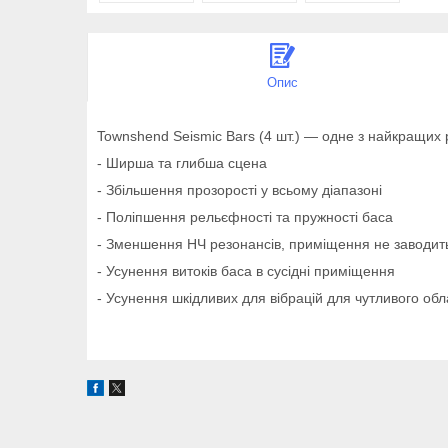
Опис
Townshend Seismic Bars (4 шт.) — одне з найкращих 
- Ширша та глибша сцена
- Збільшення прозорості у всьому діапазоні
- Поліпшення рельєфності та пружності баса
- Зменшення НЧ резонансів, приміщення не заводит
- Усунення витоків баса в сусідні приміщення
- Усунення шкідливих для вібрацій для чутливого об