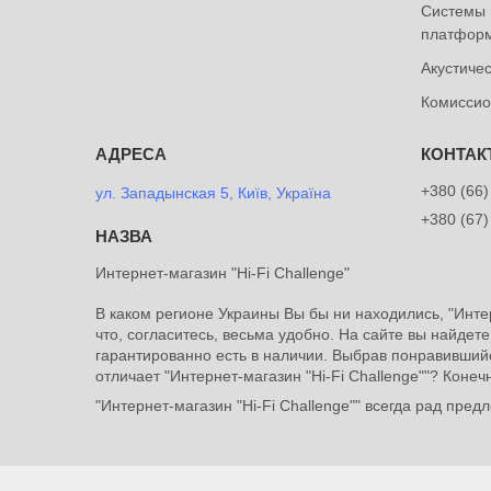
Системы 
платформ
Акустиче
Комиссио
+380 (66)
ул. Западынская 5, Київ, Україна
+380 (67)
Интернет-магазин "Hi-Fi Challenge"
В каком регионе Украины Вы бы ни находились, "Инте
что, согласитесь, весьма удобно. На сайте вы найдет
гарантированно есть в наличии. Выбрав понравившийс
отличает "Интернет-магазин "Hi-Fi Challenge""? Коне
"Интернет-магазин "Hi-Fi Challenge"" всегда рад пре