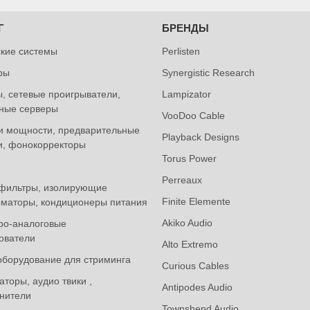
Г
БРЕНДЫ
ские системы
Perlisten
ры
Synergistic Research
, сетевые проигрыватели,
Lampizator
ные серверы
VooDoo Cable
и мощности, предварительные
Playback Designs
и, фонокорректоры
Torus Power
Perreaux
фильтры, изолирующие
Finite Elemente
маторы, кондиционеры питания
Akiko Audio
ро-аналоговые
ователи
Alto Extremo
оборудование для стриминга
Curious Cables
торы, аудио твики ,
Antipodes Audio
нители
Townshend Audio