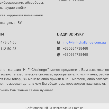
виброразвязки, абсорберы,
ы, аудио стойки
ская коррекция помещений
нка, демо, БУ
info@hi-fi-challenge.com.ua
 473-84-68
+380664738468
 112-50-28
+380664738468
рнет-магазин "Hi-Fi Challenge"" может предложить Вам высококачес
е только те акустические системы, проигрыватели, усилители, ресив
я Вам товар, Вы можете либо прийти в наш магазин, либо заказат
чно, невысокая цена, в чем Вы убедитесь, просмотрев наш каталог.
дложить Вам только самое лучшее!
Сайт створений на маркетплейсі
Prom.ua