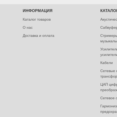
ИНФОРМАЦИЯ
КАТАЛО
Каталог товаров
Акустиче
О нас
Сабвуфе
Доставка и оплата
Стримеры
музыкаль
Усилител
усилител
Кабели
Сетевые 
трансфор
ЦАП циф
преобраз
Сетевое 
Гармониза
предохра