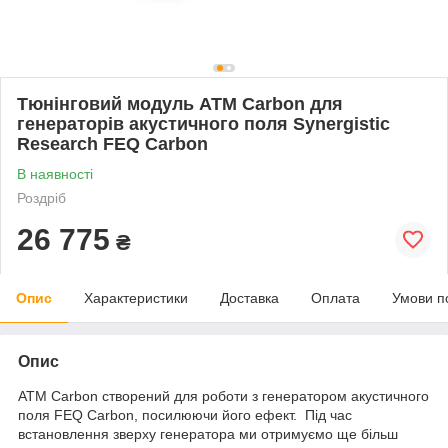
Тюнінговий модуль ATM Carbon для
генераторів акустичного поля Synergistic
Research FEQ Carbon
В наявності
Роздріб
26 775
₴
Опис
Характеристики
Доставка
Оплата
Умови п
Опис
ATM Carbon створений для роботи з генератором акустичного
поля FEQ Carbon, посилюючи його ефект. Під час
встановлення зверху генератора ми отримуємо ще більш