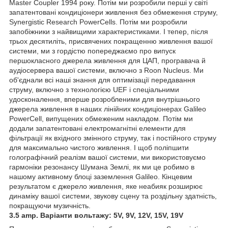
Master Coupler 1994 року. Потім ми розробили перші у світі
запатентовані кондиціонери живлення без обмеження струму,
Synergistic Research PowerCells. Потім ми розробили
запобіжники з найвищими характеристиками. І тепер, після
трьох десятиліть, присвячених покращенню живлення вашої
системи, ми з гордістю попереджаємо про випуск
першокласного джерела живлення для ЦАП, програвача й
аудіосервера вашої системи, включно з Roon Nucleus. Ми
об'єднали всі наші знання для оптимізації передавання
струму, включно з технологією UEF і спеціальними
удосконалення, вперше розробленими для внутрішнього
джерела живлення в наших лінійних кондиціонерах Galileo
PowerCell, випущених обмеженим накладом. Потім ми
додали запатентовані електромагнітні елементи для
фільтрації як вхідного змінного струму, так і постійного струму
для максимально чистого живлення. І щоб поліпшити
голографічний реалізм вашої системи, ми використовуємо
гармоніки резонансу Шумана Землі, як ми це робимо в
нашому активному блоці заземлення Galileo. Кінцевим
результатом є джерело живлення, яке неабияк розширює
динаміку вашої системи, звукову сцену та роздільну здатність,
покращуючи музичність.
3.5 amp. Варіанти вольтажу: 5V, 9V, 12V, 15V, 19V