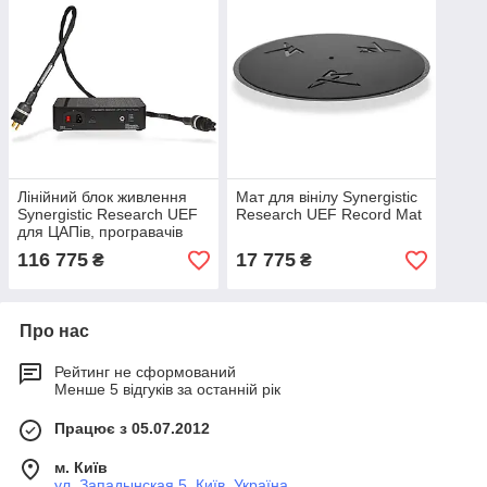
Лінійний блок живлення
Мат для вінілу Synergistic
Synergistic Research UEF
Research UEF Record Mat
для ЦАПів, програвачів
вінілу, муз серверів ( Roon
116 775
17 775
₴
₴
Nucleus)
Про нас
Рейтинг не сформований
Менше 5 відгуків за останній рік
Працює з 05.07.2012
м. Київ
ул. Западынская 5, Київ, Україна