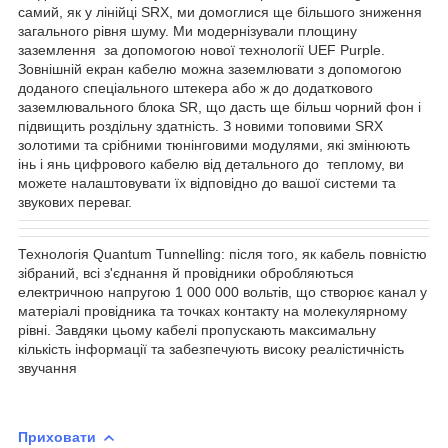
самий, як у лінійці SRX, ми домоглися ще більшого зниження
загального рівня шуму. Ми модернізували площину
заземлення за допомогою нової технології UEF Purple.
Зовнішній екран кабелю можна заземлювати з допомогою
доданого спеціального штекера або ж до додаткового
заземлювального блока SR, що дасть ще більш чорний фон і
підвищить роздільну здатність. З новими топовими SRX
золотими та срібними тюнінговими модулями, які змінюють
інь і янь цифрового кабелю від детального до теплому, ви
можете налаштовувати їх відповідно до вашої системи та
звукових переваг.
Технологія Quantum Tunnelling: після того, як кабель повністю
зібраний, всі з'єднання й провідники обробляються
електричною напругою 1 000 000 вольтів, що створює канал у
матеріалі провідника та точках контакту на молекулярному
рівні. Завдяки цьому кабелі пропускають максимальну
кількість інформації та забезпечують високу реалістичність
звучання
Приховати