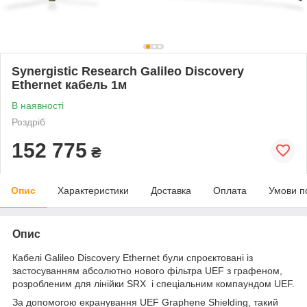
Synergistic Research Galileo Discovery
Ethernet кабель 1м
В наявності
Роздріб
152 775
₴
Опис
Характеристики
Доставка
Оплата
Умови п
Опис
Кабелі Galileo Discovery Ethernet були спроєктовані із
застосуванням абсолютно нового фільтра UEF з графеном,
розробленим для лінійки SRX і спеціальним компаундом UEF.
За допомогою екранування UEF Graphene Shielding, такий