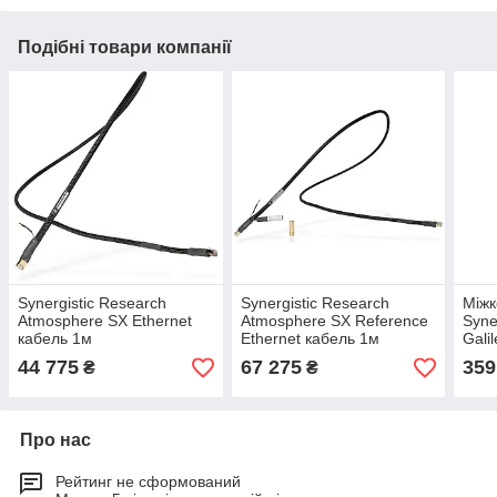
Подібні товари компанії
Synergistic Research
Synergistic Research
Міжк
Atmosphere SX Ethernet
Atmosphere SX Reference
Syne
кабель 1м
Ethernet кабель 1м
Gali
44 775
67 275
359
₴
₴
Про нас
Рейтинг не сформований