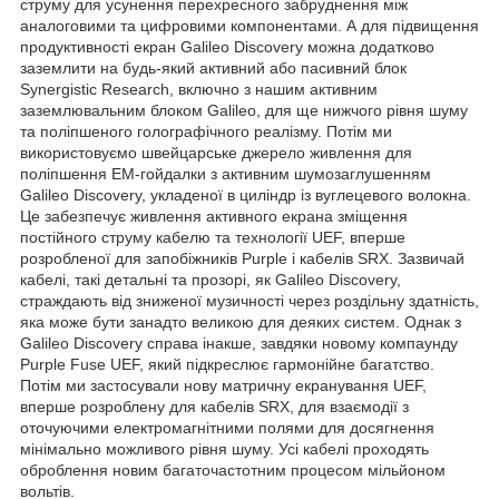
струму для усунення перехресного забруднення між
аналоговими та цифровими компонентами. А для підвищення
продуктивності екран Galileo Discovery можна додатково
заземлити на будь-який активний або пасивний блок
Synergistic Research, включно з нашим активним
заземлювальним блоком Galileo, для ще нижчого рівня шуму
та поліпшеного голографічного реалізму. Потім ми
використовуємо швейцарське джерело живлення для
поліпшення ЕМ-гойдалки з активним шумозаглушенням
Galileo Discovery, укладеної в циліндр із вуглецевого волокна.
Це забезпечує живлення активного екрана зміщення
постійного струму кабелю та технології UEF, вперше
розробленої для запобіжників Purple і кабелів SRX. Зазвичай
кабелі, такі детальні та прозорі, як Galileo Discovery,
страждають від зниженої музичності через роздільну здатність,
яка може бути занадто великою для деяких систем. Однак з
Galileo Discovery справа інакше, завдяки новому компаунду
Purple Fuse UEF, який підкреслює гармонійне багатство.
Потім ми застосували нову матричну екранування UEF,
вперше розроблену для кабелів SRX, для взаємодії з
оточуючими електромагнітними полями для досягнення
мінімально можливого рівня шуму. Усі кабелі проходять
оброблення новим багаточастотним процесом мільйоном
вольтів.