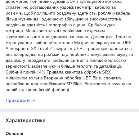
допомогою тюнінгових дисків UEF з вуглецевого волокна,
стратегічно розташованих уздовж геометрії кабелю та
роз'ємів, щоб поліпшити роздільну здатність, роблячи кабель
більш музичним і одночасно збільшуючи високочастотна
роздільна здатність і голографію сцени. Срібно-мідна
матриця: Монокристалічні провідники з окремим
заземлювальним провідником від екрана Діелектрик: Тефлон
Екранування: срібне обплетення Матричне екранування UEF
Atmosphere SX Level 2: покриття UEF з графеном наноситься
безпосередньо на роз'єми, що неабияк знижує рівень шуму та
дає змогу передавати чистіший сигнал із меншою кількістю
зернистості, забезпечуючи більше теплоти та деталізації.
Срібний припій: 4% Тривала квантова обробка SRX
мільйоном вольтів Вторинна обробка UEF Blue, спочатку
розроблена для запобіжників SR Blue. Виготовлено вручну на
нашій каліфорнійській фабриці.
Приховати
Характеристики
Основні