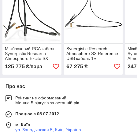
Міжблоковий RCA кабель
Synergistic Research
Міжб
Synergistic Research
Atmosphere SX Reference
Syne
Atmosphere Excite SX
USB кабель 1м
Atmo
125 775
67 275
247
₴/пара
₴
Про нас
Рейтинг не сформований
Менше 5 відгуків за останній рік
Працює з 05.07.2012
м. Київ
ул. Западынская 5, Київ, Україна