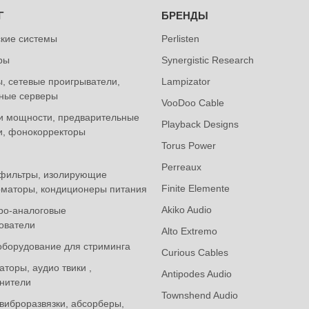
Г
БРЕНДЫ
ские системы
Perlisten
ры
Synergistic Research
, сетевые проигрыватели,
Lampizator
ные серверы
VooDoo Cable
и мощности, предварительные
Playback Designs
и, фонокорректоры
Torus Power
Perreaux
фильтры, изолирующие
Finite Elemente
маторы, кондиционеры питания
Akiko Audio
ро-аналоговые
ователи
Alto Extremo
оборудование для стриминга
Curious Cables
торы, аудио твики ,
Antipodes Audio
нители
Townshend Audio
виброразвязки, абсорберы,