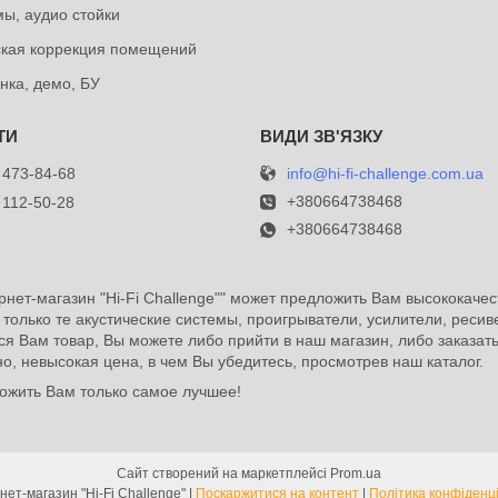
ы, аудио стойки
ская коррекция помещений
нка, демо, БУ
info@hi-fi-challenge.com.ua
 473-84-68
+380664738468
 112-50-28
+380664738468
рнет-магазин "Hi-Fi Challenge"" может предложить Вам высококачес
е только те акустические системы, проигрыватели, усилители, ресив
я Вам товар, Вы можете либо прийти в наш магазин, либо заказат
чно, невысокая цена, в чем Вы убедитесь, просмотрев наш каталог.
дложить Вам только самое лучшее!
Сайт створений на маркетплейсі
Prom.ua
Интернет-магазин "Hi-Fi Challenge" |
Поскаржитися на контент
|
Політика конфіденці