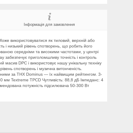
Інформація для замовлення
Може використовуватися як тиловий, верхній або
ть і низький рівень спотворень, що робить його
ваною середніми та високими частотами, у центрі
ay забезпечує приголомшливу точність і контроль
ий масив DPC і використовує нашу унікальну техніку
рівень спотворень і музична витонченість.
ваними за THX Dominus — їх найвищим рейтингом. 3-
80 мм Textreme TPCD Чутливість: 88,8 дБ Імпеданс: 4
комендована потужність підсилювача 50-300 Вт