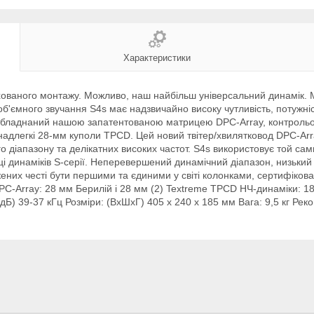
Характеристики
хованого монтажу. Можливо, наш найбільш універсальний динамік. 
б'ємного звучання S4s має надзвичайно високу чутливість, потужніс
 Обладнаний нашою запатентованою матрицею DPC-Array, контрольо
надлегкі 28-мм куполи TPCD. Цей новий твітер/хвилятковод DPC-Arr
 діапазону та делікатних високих частот. S4s використовує той сам
йці динаміків S-серії. Неперевершений динамічний діапазон, низький 
ених честі бути першими та єдиними у світі колонками, сертифіко
PC-Array: 28 мм Берилій і 28 мм (2) Textreme TPCD НЧ-динаміки: 1
дБ) 39-37 кГц Розміри: (ВxШxГ) 405 x 240 x 185 мм Вага: 9,5 кг Ре