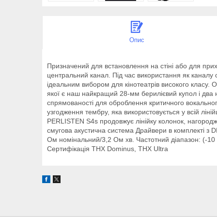
Опис
Призначений для встановлення на стіні або для при
центральний канал. Під час використання як каналу о
ідеальним вибором для кінотеатрів високого класу.
якої є наш найкращий 28-мм берилієвий купол і два 
спрямованості для оброблення критичного вокального
узгодження тембру, яка використовується у всій ліні
PERLISTEN S4s продовжує лінійку колонок, нагородж
смугова акустична система Драйвери в комплекті з D
Ом номінальний/3,2 Ом хв. Частотний діапазон: (-10 
Сертифікація THX Dominus, THX Ultra