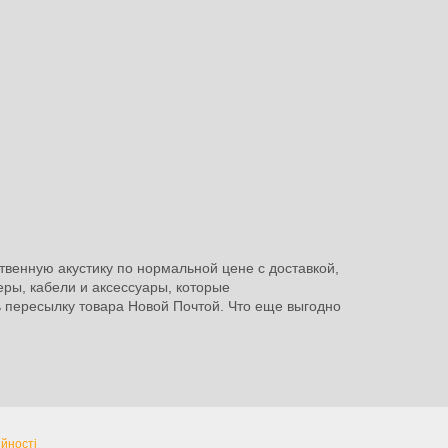
твенную акустику по нормальной цене с доставкой,
еры, кабели и аксессуары, которые
ь пересылку товара Новой Почтой. Что еще выгодно
йності