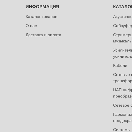
ИНФОРМАЦИЯ
КАТАЛО
Каталог товаров
Акустиче
О нас
Сабвуфе
Доставка и оплата
Стримеры
музыкаль
Усилител
усилител
Кабели
Сетевые 
трансфор
ЦАП циф
преобраз
Сетевое 
Гармониза
предохра
Системы 