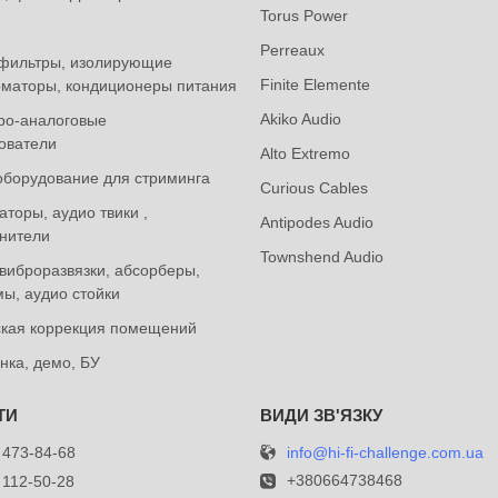
Torus Power
Perreaux
фильтры, изолирующие
Finite Elemente
маторы, кондиционеры питания
Akiko Audio
ро-аналоговые
ователи
Alto Extremo
оборудование для стриминга
Curious Cables
торы, аудио твики ,
Antipodes Audio
нители
Townshend Audio
виброразвязки, абсорберы,
ы, аудио стойки
ская коррекция помещений
нка, демо, БУ
info@hi-fi-challenge.com.ua
 473-84-68
+380664738468
 112-50-28