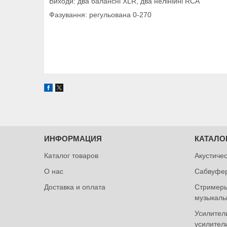
Виходи: два балансні XLR, два нелінійні RCA
Фазування: регульована 0-270
ИНФОРМАЦИЯ
КАТАЛО
Каталог товаров
Акустиче
О нас
Сабвуфе
Доставка и оплата
Стримеры
музыкаль
Усилител
усилител