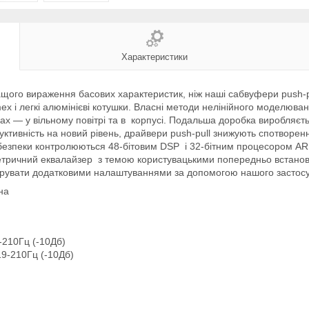
Характеристики
кращого вираження басових характеристик, ніж наші сабвуфери push
mex і легкі алюмінієві котушки. Власні методи нелінійного моделюв
вах — у вільному повітрі та в корпусі. Подальша доробка виробляєт
уктивність на новий рівень, драйвери push-pull знижують спотворен
и безпеки контролюються 48-бітовим DSP і 32-бітним процесором AR
етричний еквалайзер з темою користувацькими попередньо встано
ерувати додатковими налаштуваннями за допомогою нашого застосу
на
-210Гц (-10Дб)
19-210Гц (-10Дб)