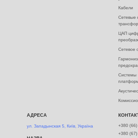
Кабели
Сетевые 
трансфор
ЦАП циф
преобраз
Сетевое 
Гармониза
предохра
Системы 
платформ
Акустиче
Комиссио
+380 (66)
ул. Западынская 5, Київ, Україна
+380 (67)