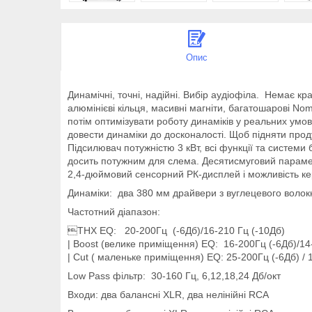
Опис
Динамічні, точні, надійні. Вибір аудіофіла. Немає 
алюмінієві кільця, масивні магніти, багатошарові No
потім оптимізувати роботу динаміків у реальних умо
довести динаміки до досконалості. Щоб підняти прод
Підсилювач потужністю 3 кВт, всі функції та систем
досить потужним для слема. Десятисмуговий парам
2,4-дюймовий сенсорний РК-дисплей і можливість к
Динаміки: два 380 мм драйвери з вуглецевого волок
Частотний діапазон:
THX EQ: 20-200Гц (-6Дб)/16-210 Гц (-10Дб)
| Boost (велике приміщення) EQ: 16-200Гц (-6Дб)/14
| Cut ( маленьке приміщення) EQ: 25-200Гц (-6Дб) / 
Low Pass фільтр: 30-160 Гц, 6,12,18,24 Дб/окт
Входи: два балансні XLR, два нелінійні RCA