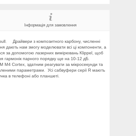
Інформація для замовлення
-pull. Драйвери з композитного карбону, численні
ання дають нам змогу моделювати всі ці компоненти, а
ься за допомогою лазерних вимірювань Klippel, щоб
ня гармонік парного порядку ще на 10-12 дБ.
M M4 Cortex, здатним реагувати за мікросекунди та
вленими параметрами. Усі сабвуфери серії R мають
нка в телефоні або планшеті.