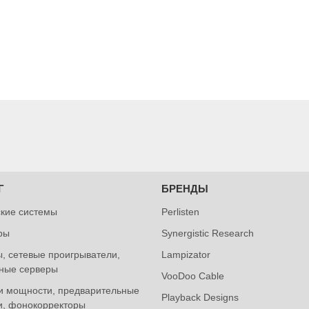
Г
БРЕНДЫ
ские системы
Perlisten
ры
Synergistic Research
, сетевые проигрыватели,
Lampizator
ные серверы
VooDoo Cable
и мощности, предварительные
Playback Designs
и, фонокорректоры