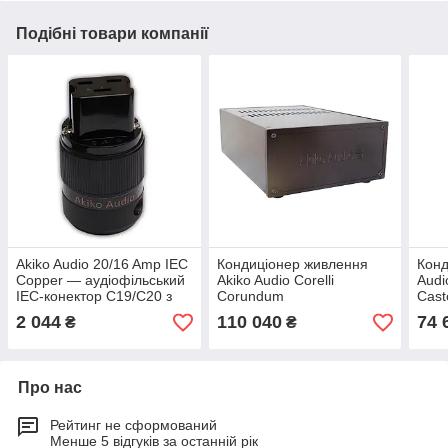
Подібні товари компанії
Akiko Audio 20/16 Amp IEC
Кондиціонер живлення
Конд
Copper — аудіофільський
Akiko Audio Corelli
Audi
IEC-конектор C19/C20 з
Corundum
Cast
мідними контактами
2 044
110 040
74 
₴
₴
Про нас
Рейтинг не сформований
Менше 5 відгуків за останній рік