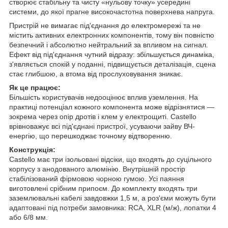
створює стабільну та чисту «нульову точку» усередині
системи, до якої прагне високочастотна поверхнева напруга.
Пристрій не вимагає під'єднання до електромережі та не
містить активних електронних компонентів, тому він повністю
безпечний і абсолютно нейтральний за впливом на сигнал.
Ефект від під'єднання чутний відразу: збільшується динаміка,
з'являється спокій у поданні, підвищується деталізація, сцена
стає глибшою, а втома від прослуховування зникає.
Як це працює:
Більшість користувачів недооцінює вплив уземлення. На
практиці потенціал кожного компонента може відрізнятися —
зокрема через опір дротів і клем у електрощиті. Castello
врівноважує всі під'єднані пристрої, усуваючи зайву ВЧ-
енергію, що перешкоджає точному відтворенню.
Конструкція:
Castello має три ізольовані відсіки, що входять до суцільного
корпусу з анодованого алюмінію. Внутрішній простір
стабілізований фірмовою чорною гумою. Усі паяння
виготовлені срібним припоєм. До комплекту входять три
заземлювальні кабелі завдовжки 1,5 м, а роз'єми можуть бути
адаптовані під потреби замовника: RCA, XLR (м/ж), лопатки 4
або 6/8 мм.