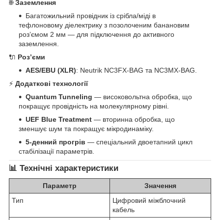
🌐
Заземлення
Багатожильний провідник із срібла/міді в
тефлоновому діелектрику з позолоченим банановим
роз’ємом 2 мм — для підключення до активного
заземлення.
🔌
Роз’єми
AES/EBU (XLR)
: Neutrik NC3FX-BAG та NC3MX-BAG.
⚡
Додаткові технології
Quantum Tunneling
— високовольтна обробка, що
покращує провідність на молекулярному рівні.
UEF Blue Treatment
— вторинна обробка, що
зменшує шум та покращує мікродинаміку.
5-денний прогрів
— спеціальний двоетапний цикл
стабілізації параметрів.
📊
Технічні характеристики
Параметр
Значення
Тип
Цифровий міжблочний
кабель