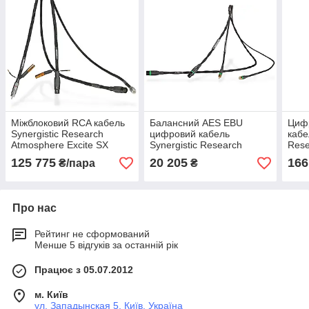
Міжблоковий RCA кабель
Балансний AES EBU
Циф
Synergistic Research
цифровий кабель
кабе
Atmosphere Excite SX
Synergistic Research
Rese
Foundation SX
125 775
20 205
166
₴/пара
₴
Про нас
Рейтинг не сформований
Менше 5 відгуків за останній рік
Працює з 05.07.2012
м. Київ
ул. Западынская 5, Київ, Україна