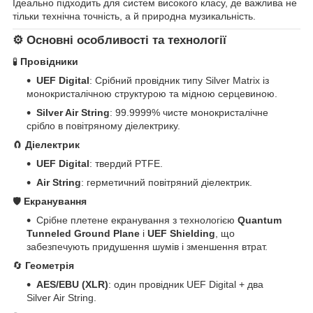
Ідеально підходить для систем високого класу, де важлива не
тільки технічна точність, а й природна музикальність.
⚙️
Основні особливості та технології
🧪
Провідники
UEF Digital
: Срібний провідник типу Silver Matrix із
монокристалічною структурою та мідною серцевиною.
Silver Air String
: 99.9999% чисте монокристалічне
срібло в повітряному діелектрику.
🧲
Діелектрик
UEF Digital
: твердий PTFE.
Air String
: герметичний повітряний діелектрик.
🛡
Екранування
Срібне плетене екранування з технологією
Quantum
Tunneled Ground Plane
і
UEF Shielding
, що
забезпечують придушення шумів і зменшення втрат.
🔄
Геометрія
AES/EBU (XLR)
: один провідник UEF Digital + два
Silver Air String.