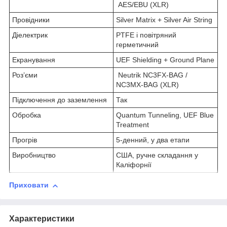
AES/EBU (XLR)
Провідники
Silver Matrix + Silver Air String
Діелектрик
PTFE і повітряний
герметичний
Екранування
UEF Shielding + Ground Plane
Роз’єми
Neutrik NC3FX-BAG /
NC3MX-BAG (XLR)
Підключення до заземлення
Так
Обробка
Quantum Tunneling, UEF Blue
Treatment
Прогрів
5-денний, у два етапи
Виробництво
США, ручне складання у
Каліфорнії
Приховати
Характеристики