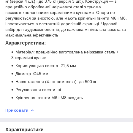
кг (версія 4 шт.) і до 375 кг (версія 3 шт.). Конструкція — з
прецизійно обробленої неіржавкої сталі з трьома
високотехнологічними керамічними кульками. Опори не
регулюються за висотою, але мають кріпильні гвинти M6 і M8,
і постачаються в елегантній дерев'яній скриньці. Чудовий
вибір для аудіокомпонентів, де важлива мінімальна висота та
максимальна ефективність
Характеристики:
Матеріал: прецизійно виготовлена неіржавка сталь +
3 керамічні кульки.
Користувацька висота: 21,5 мм.
Діаметр: Ø45 мм.
Навантаження (4-шт. комплект): до 500 кг.
Регулювання висоти: ні.
Кріплення: гвинти M6 і M8 входять.
Приховати
Характеристики