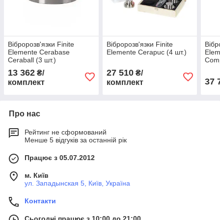
Вібророзв'язки Finite
Вібророзв'язки Finite
Вібр
Elemente Cerabase
Elemente Cerapuc (4 шт.)
Elem
Ceraball (3 шт.)
Comp
13 362
27 510
₴/
₴/
37 
комплект
комплект
Про нас
Рейтинг не сформований
Менше 5 відгуків за останній рік
Працює з 05.07.2012
м. Київ
ул. Западынская 5, Київ, Україна
Контакти
Сьогодні працює з 10:00 до 21:00