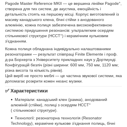
Pagode Master Reference MKII — це вершина лінійки Pagode°,
створена для тих систем, де акустика, емоційність і
детальність стоять на першому місці. Корпус виготовлений із
масиву канадського клена, бічні стійки з анодованого
алюмінію, кожна полиця забезпечена високоефективною
системою придушення резонансів: ультралегким осердям
стільникової структури (HCCT°) і керамічним кульковим
з'єднанням.
Кожна полиця обладнана індивідуально налаштованими
резонаторами — результат співпраці Finite Elemente і проф.
д-ра Борхерта з Університету прикладних наук у Дортмунді.
Конфігурацій безліч (різні ширини: 600 мм, 750 мм, 1120 мм;
різна висота та кількість рівнів).
Цей виріб не просто меблі — це частина звукової системи, яка
допомагає розкрити кожен нюанс музики.
✅ Характеристики
Матеріали: канадський клен (рамка), анодований
алюміній (стійки), полиці з осердям HCCT°
( стільникової структури).
Технології: резонаторна технологія (Resonator
Technology), керамічне кулькове з'єднання полиць, бічні