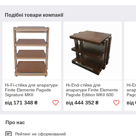
Подібні товари компанії
Hi-Fi-стійка для апаратури
Hi-End-стійка для
Hi-E
Finite Elemente Pagode
апаратури Finite Elemente
апар
Signature MKII
Pagode Edition MKII 600
Pago
MKII
171 348
444 352
від
₴
від
₴
від
Про нас
Рейтинг не сформований