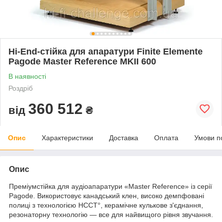
Hi-End-стійка для апаратури Finite Elemente
Pagode Master Reference MKII 600
В наявності
Роздріб
360 512
від
₴
Опис
Характеристики
Доставка
Оплата
Умови п
Опис
Преміумстійка для аудіоапаратури «Master Reference» із серії
Pagode. Використовує канадський клен, високо демпфовані
полиці з технологією HCCT°, керамічне кулькове з'єднання,
резонаторну технологію — все для найвищого рівня звучання.