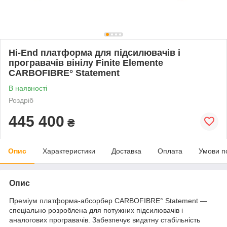
Hi-End платформа для підсилювачів і
програвачів вінілу Finite Elemente
CARBOFIBRE° Statement
В наявності
Роздріб
445 400
₴
Опис
Характеристики
Доставка
Оплата
Умови п
Опис
Преміум платформа-абсорбер CARBOFIBRE° Statement —
спеціально розроблена для потужних підсилювачів і
аналогових програвачів. Забезпечує видатну стабільність