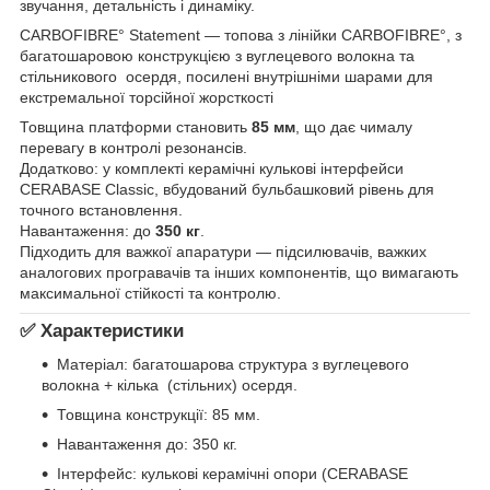
звучання, детальність і динаміку.
CARBOFIBRE° Statement — топова з лінійки CARBOFIBRE°, з
багатошаровою конструкцією з вуглецевого волокна та
стільникового осердя, посилені внутрішніми шарами для
екстремальної торсійної жорсткості
Товщина платформи становить
85 мм
, що дає чималу
перевагу в контролі резонансів.
Додатково: у комплекті керамічні кулькові інтерфейси
CERABASE Classic, вбудований бульбашковий рівень для
точного встановлення.
Навантаження: до
350 кг
.
Підходить для важкої апаратури — підсилювачів, важких
аналогових програвачів та інших компонентів, що вимагають
максимальної стійкості та контролю.
✅ Характеристики
Матеріал: багатошарова структура з вуглецевого
волокна + кілька (стільних) осердя.
Товщина конструкції: 85 мм.
Навантаження до: 350 кг.
Інтерфейс: кулькові керамічні опори (CERABASE