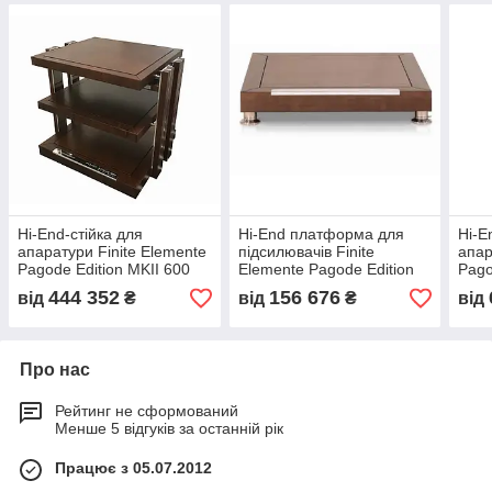
Hi-End-стійка для
Hi-End платформа для
Hi-E
апаратури Finite Elemente
підсилювачів Finite
апар
Pagode Edition MKII 600
Elemente Pagode Edition
Pago
MKII Amplifier Platform
MKII
444 352
156 676
від
₴
від
₴
від
Про нас
Рейтинг не сформований
Менше 5 відгуків за останній рік
Працює з 05.07.2012