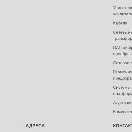
Усилител
усилител
Кабели
Сетевые 
трансфор
ЦАП циф
преобраз
Сетевое 
Гармониза
предохра
Системы 
платформ
Акустиче
Комиссио