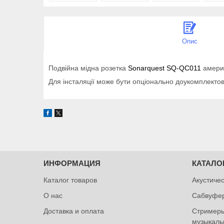
Опис
Подвійна мідна розетка
Sonarquest SQ-QC011
амери
Для інсталяції може бути опціонально доукомплект
ИНФОРМАЦИЯ
КАТАЛО
Каталог товаров
Акустиче
О нас
Сабвуфе
Доставка и оплата
Стримеры
музыкаль