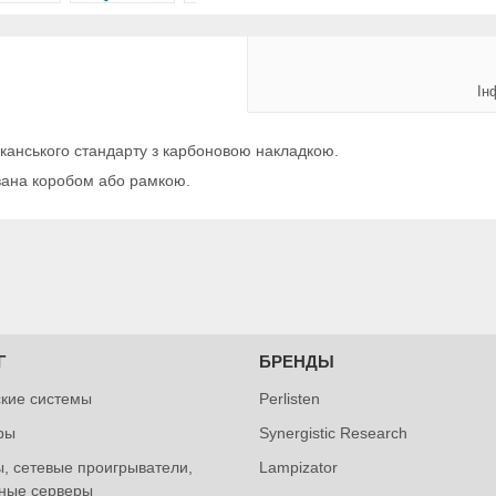
Ін
канського стандарту з карбоновою накладкою.
ована коробом або рамкою.
Г
БРЕНДЫ
ские системы
Perlisten
ры
Synergistic Research
, сетевые проигрыватели,
Lampizator
ные серверы