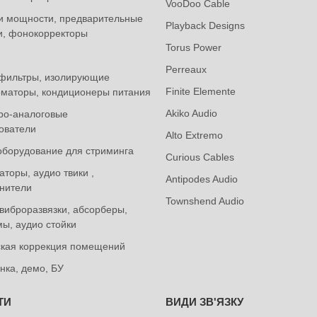
VooDoo Cable
и мощности, предварительные
Playback Designs
и, фонокорректоры
Torus Power
Perreaux
фильтры, изолирующие
Finite Elemente
маторы, кондиционеры питания
Akiko Audio
ро-аналоговые
ователи
Alto Extremo
оборудование для стриминга
Curious Cables
торы, аудио твики ,
Antipodes Audio
нители
Townshend Audio
виброразвязки, абсорберы,
ы, аудио стойки
ская коррекция помещений
нка, демо, БУ