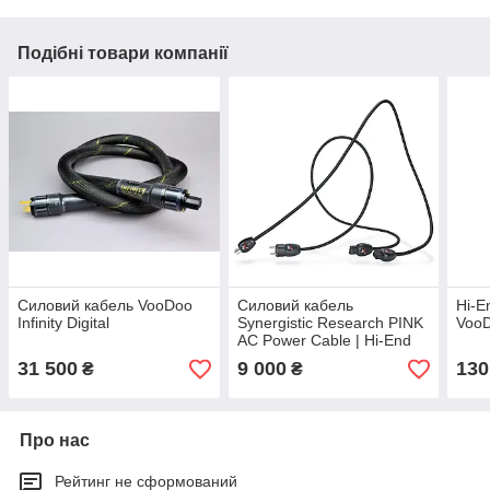
Подібні товари компанії
Силовий кабель VooDoo
Силовий кабель
Hi-E
Infinity Digital
Synergistic Research PINK
VooD
AC Power Cable | Hi-End
живлення
31 500
9 000
130
₴
₴
Про нас
Рейтинг не сформований