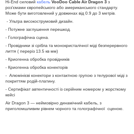
Hi-End силовий
кабель
VooDoo Cable Air Dragon 3
з
роз'ємами європейського або американського стандарту.
Може бути виготовлений у довжинах від 0.9 до 3 метрів.
- Ультра високострумовий дизайн.
- Потужне заглушення перешкод.
- Голографічна сцена.
- Провідники зі срібла та монокристалічної міді безперервного
лиття ( переріз 13.5 кв мм)
- Криогенна обробка провідників
- Криогенна обробка конекторів
- Алюмінієві конектори з контактною групою з телурової міді з
покриттям родій-платину.
- Сертифікат автентичності із серійним номером у жорсткому
кейсі
Air Dragon 3 — неймовірно динамічний кабель, з
приголомшливим рівнем чорного та голографічної сценою.