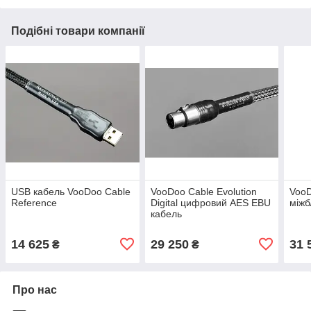
Подібні товари компанії
USB кабель VooDoo Cable
VooDoo Cable Evolution
VooD
Reference
Digital цифровий AES EBU
міжб
кабель
14 625
29 250
31 
₴
₴
Про нас