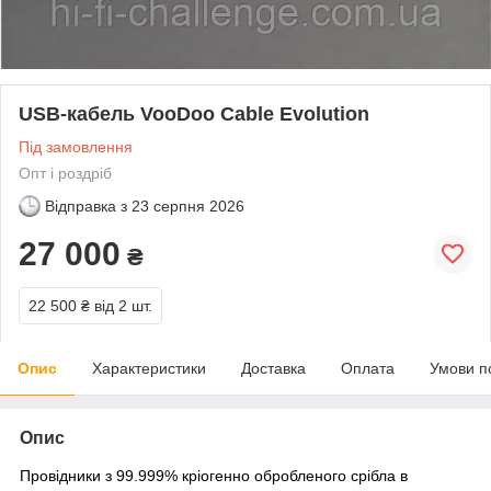
USB-кабель VooDoo Cable Evolution
Під замовлення
Опт і роздріб
Відправка з
23 серпня 2026
27 000
₴
22 500 ₴
від 2 шт.
Опис
Характеристики
Доставка
Оплата
Умови п
Опис
Провідники з 99.999% кріогенно обробленого срібла в