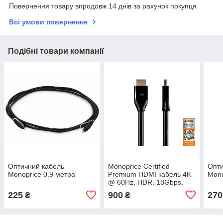
Повернення товару впродовж 14 днів за рахунок покупця
Всі умови повернення
Подібні товари компанії
Оптичний кабель
Monoprice Certified
Опти
Monoprice 0.9 метра
Premium HDMI кабель 4K
Mono
@ 60Hz, HDR, 18Gbps,
YUV 4:4:4 4.6 м
225
900
270
₴
₴