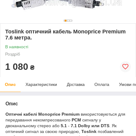
Toslink оптичний кабель Monoprice Premium
7.6 метра.
В наявності
Роздріб
1 080
₴
Опис
Характеристики
Доставка
Оплата
Умови п
Опис
Оптичні кабелі Monoprice
Premium
використовуються для
передавання некомпресованого
PCM
сигналу у
двоканальному стерео або
5.1
-
7.1 Dolby или DTS
. Як
оптичний сигнал за своєю природою,
Toslink
позбавлений