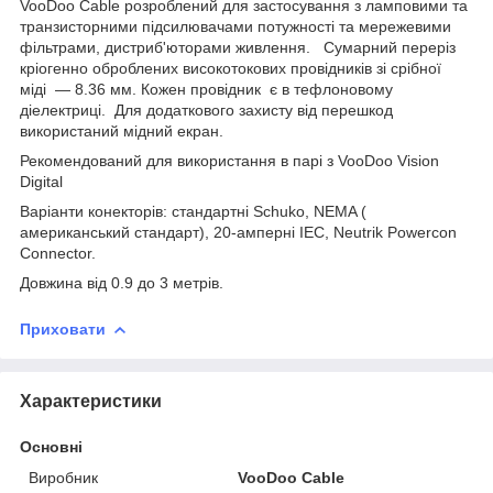
VooDoo Cable розроблений для застосування з ламповими та
транзисторними підсилювачами потужності та мережевими
фільтрами, дистриб'юторами живлення. Сумарний переріз
кріогенно оброблених високотокових провідників зі срібної
міді — 8.36 мм. Кожен провідник є в тефлоновому
діелектриці. Для додаткового захисту від перешкод
використаний мідний екран.
Рекомендований для використання в парі з VooDoo Vision
Digital
Варіанти конекторів: стандартні Schuko, NEMA (
американський стандарт), 20-амперні IEC, Neutrik Powercon
Connector.
Довжина від 0.9 до 3 метрів.
Приховати
Характеристики
Основні
Виробник
VooDoo Cable