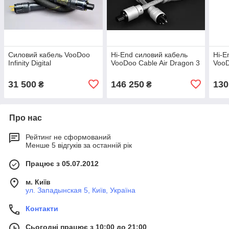
Силовий кабель VooDoo
Hi-End силовий кабель
Hi-E
Infinity Digital
VooDoo Cable Air Dragon 3
VooD
31 500
146 250
130
₴
₴
Про нас
Рейтинг не сформований
Менше 5 відгуків за останній рік
Працює з 05.07.2012
м. Київ
ул. Западынская 5, Київ, Україна
Контакти
Сьогодні працює з 10:00 до 21:00