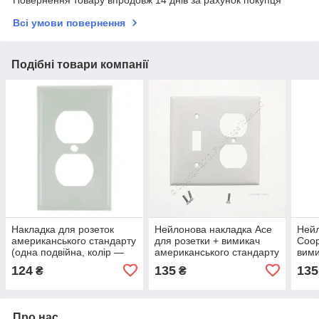
Повернення товару впродовж 14 днів за рахунок покупця
Всі умови повернення
Подібні товари компанії
Накладка для розеток
Нейлонова накладка Ace
Нейл
американського стандарту
для розетки + вимикач
Coop
(одна подвійна, колір —
американського стандарту
вими
білий)
(біла)
стан
124
135
135
₴
₴
Про нас