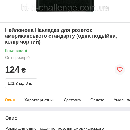
Нейлонова Накладка для розеток
американського стандарту (одна подвійна,
колір чорний)
В наявності
Опт і роздріб
124
₴
101 ₴
від 3 шт.
Опис
Характеристики
Доставка
Оплата
Умови п
Опис
Рамка для однієї подвійної розетки американського